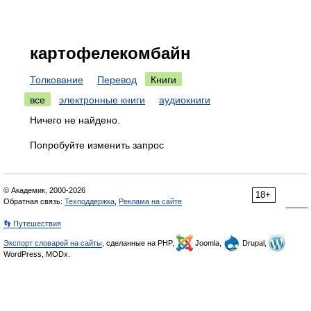
картофелекомбайн
Толкование
Перевод
Книги
все
электронные книги
аудиокниги
Ничего не найдено.
Попробуйте изменить запрос
© Академик, 2000-2026
18+
Обратная связь:
Техподдержка
,
Реклама на сайте
👣 Путешествия
Экспорт словарей на сайты
, сделанные на PHP,
Joomla,
Drupal,
WordPress, MODx.